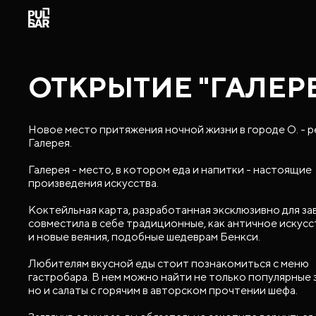
ОТКРЫТИЕ "ГАЛЕР
Новое место притяжения ночной жизни в городе О. - 
Галерея.
Галерея - место, в котором еда и напитки - настоящие
произведения искусства.
Коктейльная карта, разработанная эксклюзивно для за
совместила в себе традиционные, как античное искусс
и новые веяния, подобные шедеврам Бенкси.
Любителям вкусной еды стоит познакомиться с меню
гастробара. В нем можно найти не только популярные 
но и салаты с горячим в авторском прочтении шефа.