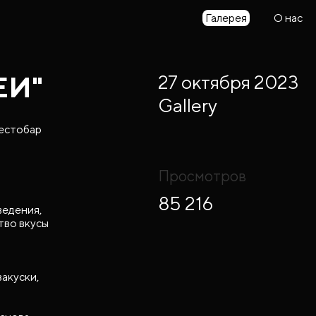
Галерея
О нас
ЕИ"
27 октября 2023
Gallery
рестобар
Просмотров
85 216
ведения,
тво вкусы
закуски,