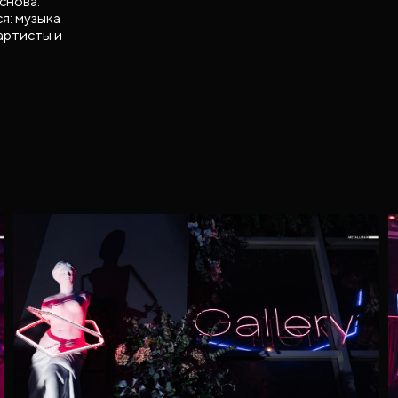
снова.
я: музыка
артисты и