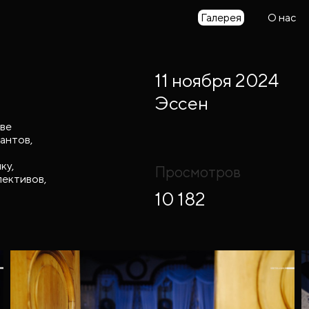
Галерея
О нас
11 ноября 2024
Эссен
аве
антов,
ку,
Просмотров
лективов,
10 182